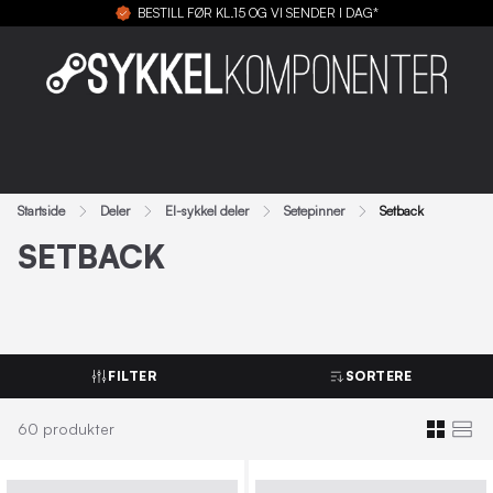
BESTILL FØR KL.15 OG VI SENDER I DAG*
Startside
Deler
El-sykkel deler
Setepinner
Setback
SETBACK
FILTER
SORTERE
60
produkter