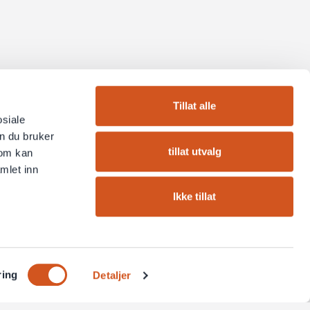
Tillat alle
osiale
n du bruker
tillat utvalg
som kan
mlet inn
Ikke tillat
ring
Detaljer