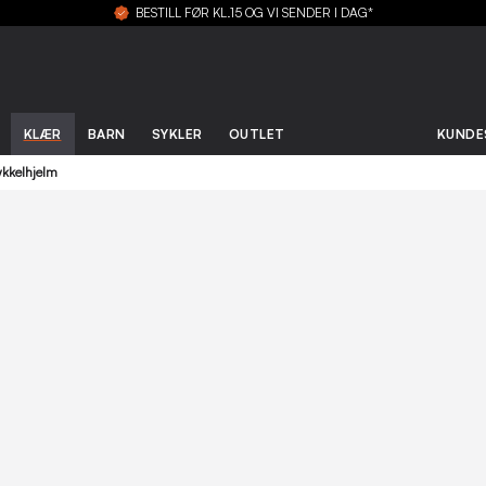
BESTILL FØR KL.15 OG VI SENDER I DAG*
KLÆR
BARN
SYKLER
OUTLET
KUNDE
kkelhjelm