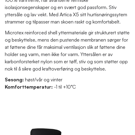
100% vanntette, har avanserte termiske
isolasjonsegenskaper og en svært god passform. Stiv
yttersåle og lav vekt. Med Artica X5 sitt hurtisnøringssytem
strammer og tilpasser man skoen raskt og komfortabelt.
Microtex reinforced shell yttermateriale gir strukturert støtte
og beskyttelse, mens den pustende membranen sørger for
at føttene dine får maksimal ventilasjon slik at føttene dine
holder seg varm, men ikke for varm. Yttersålen er av
karbonforsterket nylon som er tøff, stiv og som støtter opp
nok til å sikre god kraftoverføring og beskyttelse.
Sesong:
høst/vår og vinter
Komforttemperatur:
-1 til +10°C