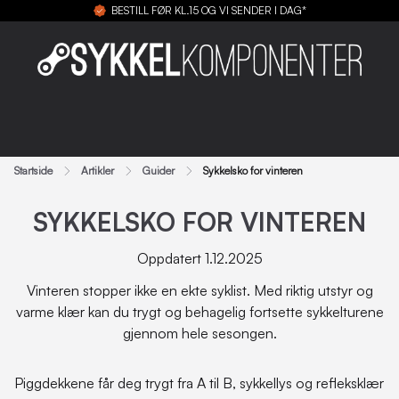
BESTILL FØR KL.15 OG VI SENDER I DAG*
Startside
Artikler
Guider
Sykkelsko for vinteren
SYKKELSKO FOR VINTEREN
Oppdatert 1.12.2025
Vinteren stopper ikke en ekte syklist. Med riktig utstyr og
varme klær kan du trygt og behagelig fortsette sykkelturene
gjennom hele sesongen.
Piggdekkene får deg trygt fra A til B, sykkellys og refleksklær