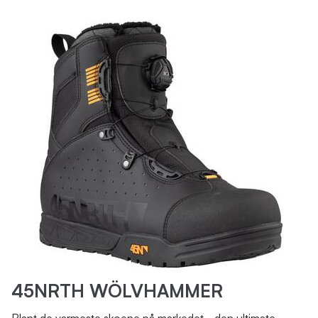
45NRTH WÖLVHAMMER
Blant de varmeste skoene på markedet - den ultimate