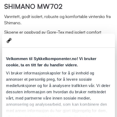
SHIMANO MW702
Vanntett, godt isolert, robuste og komfortable vintersko fra
Shimano.
Skoene er oppbygd av Gore-Tex med isolert comfort
innerfôr og en fleecefôret innersåle for ekstra isolasjon og
varmetetthet slik at dine føtter får maksimal komfort og
holder seg tøtt og varm. Skoene har en integrert "flapp"
som festes med borrelås og som ligger som et skjold over
Velkommen til Sykkelkomponenter.no! Vi bruker
BOA L6 strammesystemet - dette for at ikke snø og slaps
cookie, ta en titt før du handler videre.
kan trenge inn. Dette, i kombinasjon med den høye ankelen
Vi bruker informasjonskapsler for å gi innhold og
i neopren har Shimano her sikret dine føtte optimal
annonser et personlig preg, for å levere sosiale
beskyttelse. Yttersåle konsturert med høy ytelses Michelin
mediefunksjoner og for å analysere trafikken vår. Vi deler
gummiblanding for å opprettholde grep og slitestyrke.
dessuten informasjon om hvordan du bruker nettstedet
Mellomsåle av typen Torbal som tillater mer flex i hæl-
vårt, med partnerne våre innen sosiale medier,
partiet til skoen. Dette gir deg en mer naturlig flyt i tråkkene
annonsering og analysearbeid, som kan kombinere den
og bevegelsene når kjøringen blir teknisk, samtidig som det
med annen informasjon du har gjort tilgjengelig for dem,
gir ekstra komfort når man er av sykkelen. Reflekterende
eller som de har samlet inn gjennom din bruk av