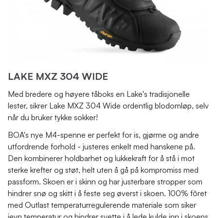
LAKE MXZ 304 WIDE
Med bredere og høyere tåboks en Lake's tradisjonelle
lester, sikrer Lake MXZ 304 Wide ordentlig blodomløp, selv
når du bruker tykke sokker!
BOA's nye M4-spenne er perfekt for is, gjørme og andre
utfordrende forhold - justeres enkelt med hanskene på.
Den kombinerer holdbarhet og lukkekraft for å stå i mot
sterke krefter og støt, helt uten å gå på kompromiss med
passform. Skoen er i skinn og har justerbare stropper som
hindrer snø og skitt i å feste seg øverst i skoen. 100% fõret
med Outlast temperaturregulerende materiale som siker
jevn temperatur og hindrer svette i å lede kulde inn i skoens