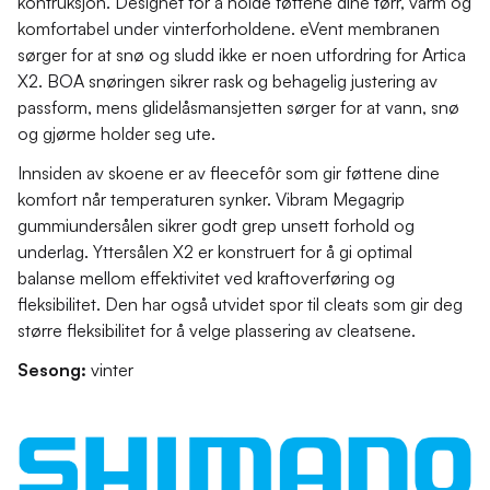
kontruksjon. Designet for å holde føttene dine tørr, varm og
komfortabel under vinterforholdene. eVent membranen
sørger for at snø og sludd ikke er noen utfordring for Artica
X2. BOA snøringen sikrer rask og behagelig justering av
passform, mens glidelåsmansjetten sørger for at vann, snø
og gjørme holder seg ute.
Innsiden av skoene er av fleecefôr som gir føttene dine
komfort når temperaturen synker. Vibram Megagrip
gummiundersålen sikrer godt grep unsett forhold og
underlag. Yttersålen X2 er konstruert for å gi optimal
balanse mellom effektivitet ved kraftoverføring og
fleksibilitet. Den har også utvidet spor til cleats som gir deg
større fleksibilitet for å velge plassering av cleatsene.
Sesong:
vinter