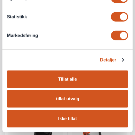
Statistikk
Markedsføring
Lazer Z1 KinetiCore
Lazer Bullet 2.0 MIPS
Sykkelhjelm
Sykkelhjelm
Unik KinetiCore teknologi
Med Visir og Airslide
Detaljer
Tillat alle
2 649 kr
1 698 kr
På lager
1 på lager
tillat utvalg
Flere farger
Flere farger
Ikke tillat