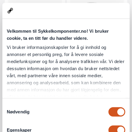
Velkommen til Sykkelkomponenter.no! Vi bruker
cookie, ta en titt før du handler videre.
Vi bruker informasjonskapsler for å gi innhold og
annonser et personlig preg, for å levere sosiale
Lazer Lupo KinetiCore
Lazer Strada KinetiCore
mediefunksjoner og for å analysere trafikken vår. Vi deler
Sykkelhjelm
Sykkelhjelm
dessuten informasjon om hvordan du bruker nettstedet
vårt, med partnerne våre innen sosiale medier,
annonsering og analysearbeid, som kan kombinere den
med annen informasjon du har gjort tilgjengelig for dem,
749 kr
1 098 kr
eller som de har samlet inn gjennom din bruk av
2 på lager
På lager
tjenestene deres
Samtykkevalg
Nødvendig
Flere farger
Flere farger
Personvernsopplysninger
Egenskaper