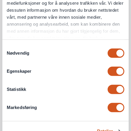
mediefunksjoner og for å analysere trafikken vår. Vi deler
dessuten informasjon om hvordan du bruker nettstedet
vårt, med partnerne våre innen sosiale medier,
annonsering og analysearbeid, som kan kombinere den
med annen informasjon du har gjort tilgjengelig for dem,
eller som de har samlet inn gjennom din bruk av
tjenestene deres
Samtykkevalg
Nødvendig
Personvernsopplysninger
Egenskaper
Statistikk
Markedsføring