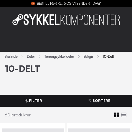
BESTILL FØR KL.15 OG VI SENDER I DAG*
Startside
Deler
Terrengsykkel deler
Bakgir
10-Delt
10-DELT
FILTER
SORTERE
60
produkter