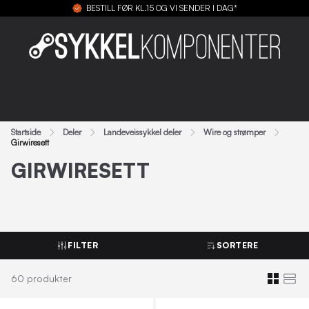
BESTILL FØR KL.15 OG VI SENDER I DAG*
Startside
Deler
Landeveissykkel deler
Wire og strømper
Girwiresett
GIRWIRESETT
FILTER
SORTERE
60
produkter