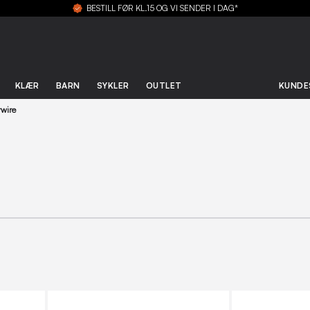
BESTILL FØR KL.15 OG VI SENDER I DAG*
KLÆR
BARN
SYKLER
OUTLET
KUNDE
rwire