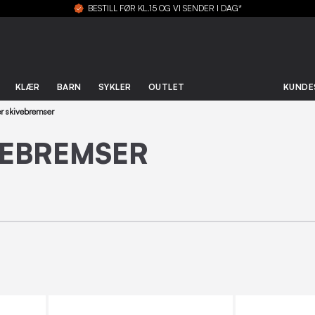
BESTILL FØR KL.15 OG VI SENDER I DAG*
KLÆR
BARN
SYKLER
OUTLET
KUNDE
r skivebremser
VEBREMSER