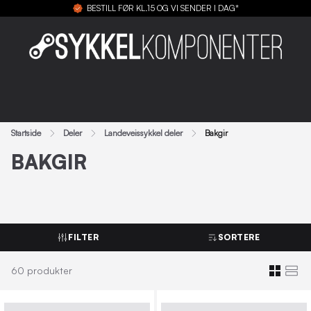
BESTILL FØR KL.15 OG VI SENDER I DAG*
Startside
Deler
Landeveissykkel deler
Bakgir
BAKGIR
FILTER
SORTERE
60
produkter