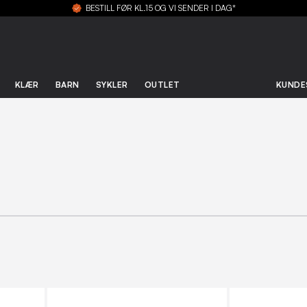
BESTILL FØR KL.15 OG VI SENDER I DAG*
KLÆR
BARN
SYKLER
OUTLET
KUNDE