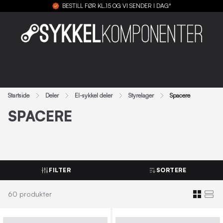
BESTILL FØR KL.15 OG VI SENDER I DAG*
Startside
Deler
El-sykkel deler
Styrelager
Spacere
SPACERE
FILTER
SORTERE
60
produkter