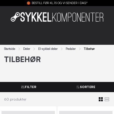
BESTILL FØR KL.15 OG VI SENDER I DAG*
Startside
Deler
El-sykkel deler
Pedaler
Tilbehør
TILBEHØR
FILTER
SORTERE
60
produkter