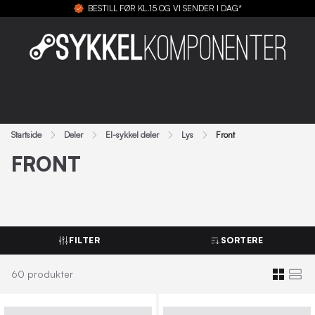
BESTILL FØR KL.15 OG VI SENDER I DAG*
Startside
Deler
El-sykkel deler
Lys
Front
FRONT
FILTER
SORTERE
60
produkter