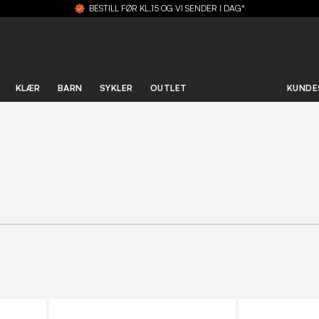
BESTILL FØR KL.15 OG VI SENDER I DAG*
KLÆR
BARN
SYKLER
OUTLET
KUNDE