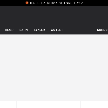
BESTILL FØR KL.15 OG VI SENDER I DAG*
KLÆR
BARN
SYKLER
OUTLET
KUNDE