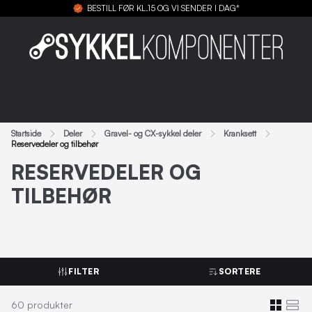
BESTILL FØR KL.15 OG VI SENDER I DAG*
Startside
Deler
Gravel- og CX-sykkel deler
Kranksett
Reservedeler og tilbehør
RESERVEDELER OG
TILBEHØR
FILTER
SORTERE
60
produkter