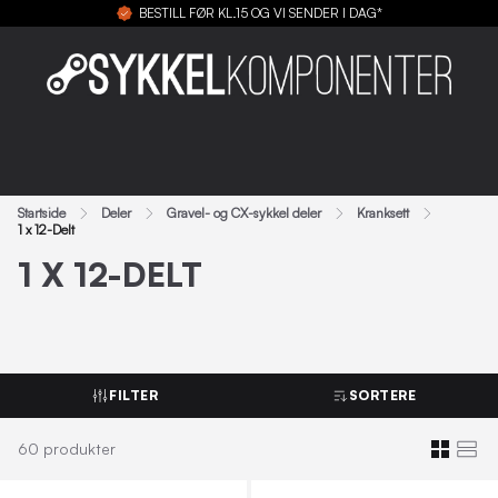
BESTILL FØR KL.15 OG VI SENDER I DAG*
Startside
Deler
Gravel- og CX-sykkel deler
Kranksett
1 x 12-Delt
1 X 12-DELT
FILTER
SORTERE
60
produkter