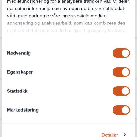
mediefunksjoner og for å analysere trafikken vår. Vi deler
dessuten informasjon om hvordan du bruker nettstedet
vårt, med partnerne våre innen sosiale medier,
annonsering og analysearbeid, som kan kombinere den
med annen informasjon du har gjort tilgjengelig for dem,
eller som de har samlet inn gjennom din bruk av
tjenestene deres
Samtykkevalg
Nødvendig
Personvernsopplysninger
Egenskaper
Statistikk
Markedsføring
Detaljer