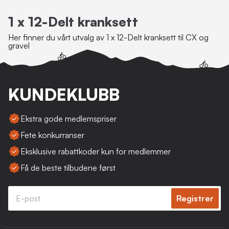
1 x 12-Delt kranksett
Her finner du vårt utvalg av 1 x 12-Delt kranksett til CX og
gravel
KUNDEKLUBB
Ekstra gode medlemspriser
Fete konkurranser
Eksklusive rabattkoder kun for medlemmer
Få de beste tilbudene først
Registrer