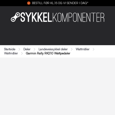
BESTILL FØR KL.15 OG VI SENDER I DAG*
Startside
Deler
Landeveissykkel deler
Wattmåler
Wattmåler
Garmin Rally RK210 Wattpedaler