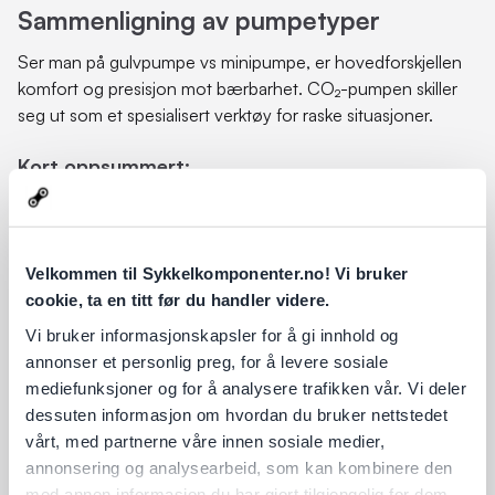
Sammenligning av pumpetyper
Ser man på gulvpumpe vs minipumpe, er hovedforskjellen
komfort og presisjon mot bærbarhet. CO₂-pumpen skiller
seg ut som et spesialisert verktøy for raske situasjoner.
Kort oppsummert:
• Gulvpumpe = presisjon og komfort
• Minipumpe = tilgjengelighet og sikkerhet
• CO₂-pumpe = hastighet og lav vekt
Velkommen til Sykkelkomponenter.no! Vi bruker
Mange erfarne syklister kombinerer flere løsninger for å
cookie, ta en titt før du handler videre.
dekke alle behov.
Vi bruker informasjonskapsler for å gi innhold og
Pumpetyper og Clik Valve-kompatibilitet
annonser et personlig preg, for å levere sosiale
mediefunksjoner og for å analysere trafikken vår. Vi deler
Når du sammenligner gulvpumpe vs minipumpe vs CO₂-
dessuten informasjon om hvordan du bruker nettstedet
pumpe, er det også verdt å se på ventilkompatibilitet. Med
vårt, med partnerne våre innen sosiale medier,
introduksjonen av
Clik Valve
har flere pumper fått støtte for
annonsering og analysearbeid, som kan kombinere den
klikk-feste enten direkte eller via adapter.
med annen informasjon du har gjort tilgjengelig for dem,