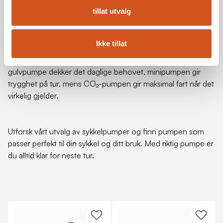
kombinasjon av to pumpetyper.
tillat utvalg
Oppsummering
Ikke tillat
Valget mellom gulvpumpe, minipumpe og CO₂-pumpe
handler om bruksområde, ikke bare preferanse. En god
gulvpumpe dekker det daglige behovet, minipumpen gir
trygghet på tur, mens CO₂-pumpen gir maksimal fart når det
virkelig gjelder.
Utforsk vårt utvalg av sykkelpumper og finn pumpen som
passer perfekt til din sykkel og ditt bruk. Med riktig pumpe er
du alltid klar for neste tur.