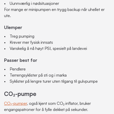
• Uunnværlig i nødsituasjoner
For mange er minipumpen en trygg backup når uhellet er
ute.
Ulemper
• Treg pumping
• Krever mer fysisk innsats
• Vanskelig å nå høyt PSI, spesielt på landevei
Passer best for
• Pendlere
• Terrengsyklister på sti og i marka
• Syklister på lengre turer uten tilgang til gulvpumpe
CO₂-pumpe
CO₂-pumper
, også kjent som CO₂ inflator, bruker
engangspatroner for å fylle dekket på sekunder.