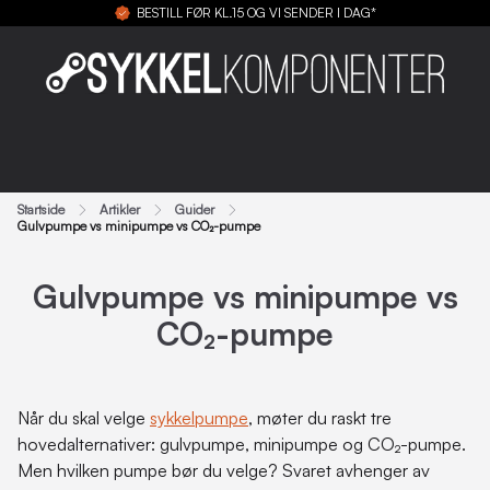
BESTILL FØR KL.15 OG VI SENDER I DAG*
Startside
Artikler
Guider
Gulvpumpe vs minipumpe vs CO₂-pumpe
Gulvpumpe vs minipumpe vs
CO₂-pumpe
Når du skal velge
sykkelpumpe
, møter du raskt tre
hovedalternativer: gulvpumpe, minipumpe og CO₂-pumpe.
Men hvilken pumpe bør du velge? Svaret avhenger av